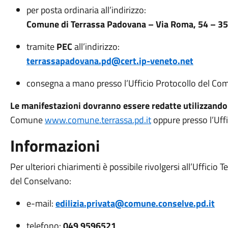
per posta ordinaria all’indirizzo:
Comune di Terrassa Padovana – Via Roma, 54 – 3
tramite
PEC
all’indirizzo:
terrassapadovana.pd@cert.ip-veneto.net
consegna a mano presso l’Ufficio Protocollo del Co
Le manifestazioni dovranno essere redatte utilizzando
Comune
www.comune.terrassa.pd.it
oppure presso l’Uff
Informazioni
Per ulteriori chiarimenti è possibile rivolgersi all’Ufficio
del Conselvano:
e-mail:
edilizia.privata@comune.conselve.pd.it
telefono:
049 9596521