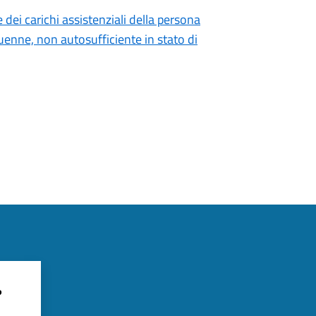
dei carichi assistenziali della persona
uenne, non autosufficiente in stato di
?