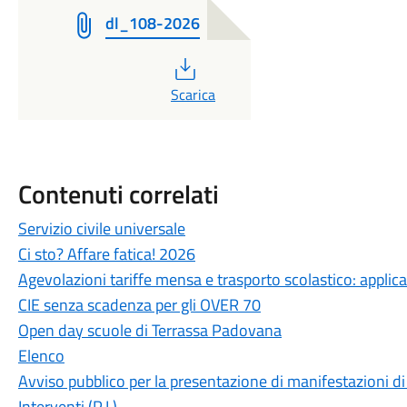
dl_108-2026
PDF
Scarica
Contenuti correlati
Servizio civile universale
Ci sto? Affare fatica! 2026
Agevolazioni tariffe mensa e trasporto scolastico: appli
CIE senza scadenza per gli OVER 70
Open day scuole di Terrassa Padovana
Elenco
Avviso pubblico per la presentazione di manifestazioni di 
Interventi (P.I.)