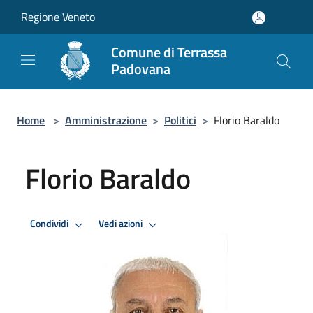
Salta al contenuto principale
Regione Veneto
Comune di Terrassa
Padovana
Home
>
Amministrazione
>
Politici
>
Florio Baraldo
Florio Baraldo
Condividi
Vedi azioni