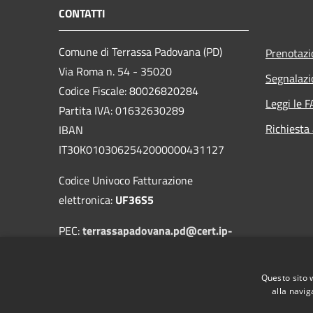
CONTATTI
Comune di Terrassa Padovana (PD)
Prenotaz
Via Roma n. 54 - 35020
Segnalazi
Codice Fiscale: 80026820284
Leggi le 
Partita IVA: 01632630289
Richiesta
IBAN
IT30K0103062542000000431127
Codice Univoco Fatturazione
elettronica:
UF36S5
PEC:
terrassapadovana.pd@cert.ip-
veneto.net
Centralino Unico: +39 049 9500464
Questo sito 
alla navig