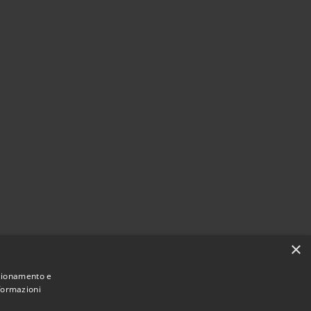
×
nzionamento e
nformazioni