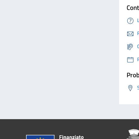
Cont
Prob