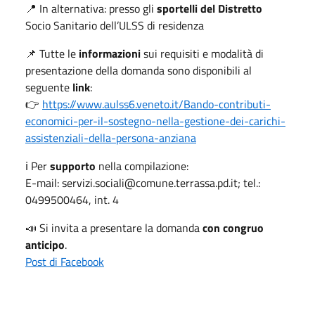
📍 In alternativa: presso gli
sportelli del Distretto
Socio Sanitario dell’ULSS di residenza
📌 Tutte le
informazioni
sui requisiti e modalità di
presentazione della domanda sono disponibili al
seguente
link
:
👉
https://www.aulss6.veneto.it/Bando-contributi-
economici-per-il-sostegno-nella-gestione-dei-carichi-
assistenziali-della-persona-anziana
ℹ️ Per
supporto
nella compilazione:
E-mail: servizi.sociali@comune.terrassa.pd.it; tel.:
0499500464, int. 4
📣 Si invita a presentare la domanda
con congruo
anticipo
.
Post di Facebook