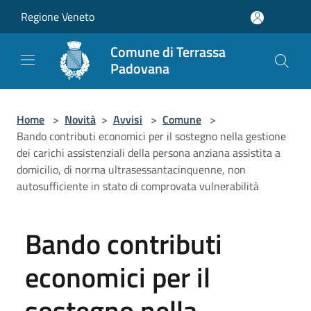
Salta al contenuto principale
Regione Veneto
Comune di Terrassa
Padovana
Home
>
Novità
>
Avvisi
>
Comune
>
Bando contributi economici per il sostegno nella gestione
dei carichi assistenziali della persona anziana assistita a
domicilio, di norma ultrasessantacinquenne, non
autosufficiente in stato di comprovata vulnerabilità
Bando contributi
economici per il
sostegno nella