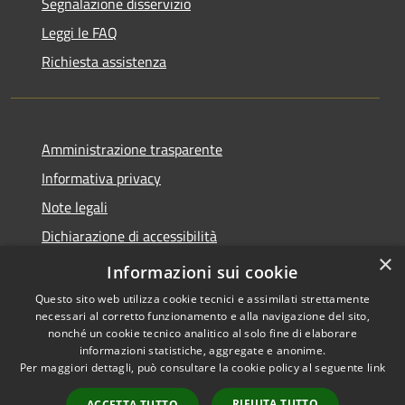
Segnalazione disservizio
Leggi le FAQ
Richiesta assistenza
Amministrazione trasparente
Informativa privacy
Note legali
Dichiarazione di accessibilità
×
Segnalazioni di inaccessibilità
Informazioni sui cookie
Questo sito web utilizza cookie tecnici e assimilati strettamente
necessari al corretto funzionamento e alla navigazione del sito,
nonché un cookie tecnico analitico al solo fine di elaborare
informazioni statistiche, aggregate e anonime.
RSS
Copyright © 2026 • Comune di
Per maggiori dettagli, può consultare la cookie policy al seguente
link
Accessibilità
Terrassa Padovana • Powered
Privacy
Municipium
Accesso
by
•
RIFIUTA TUTTO
ACCETTA TUTTO