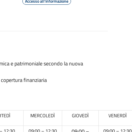
Accesso all'informazione
omica e patrimoniale secondo la nuova
a copertura finanziaria
TEDÌ
MERCOLEDÌ
GIOVEDÌ
VENERDÌ
– 12:30
09:00 – 12:30
09:00 –
09:00 – 12:30