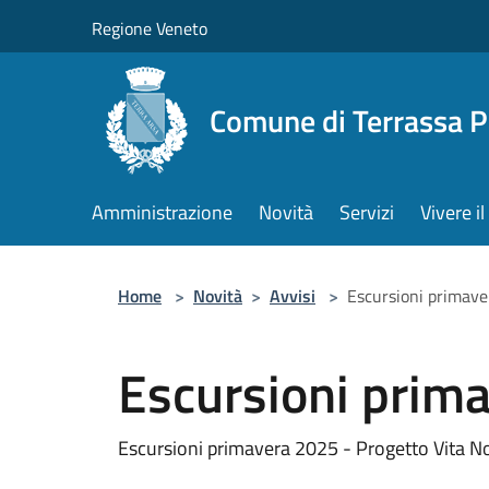
Salta al contenuto principale
Regione Veneto
Comune di Terrassa 
Amministrazione
Novità
Servizi
Vivere 
Home
>
Novità
>
Avvisi
>
Escursioni primav
Escursioni prim
Escursioni primavera 2025 - Progetto Vita N