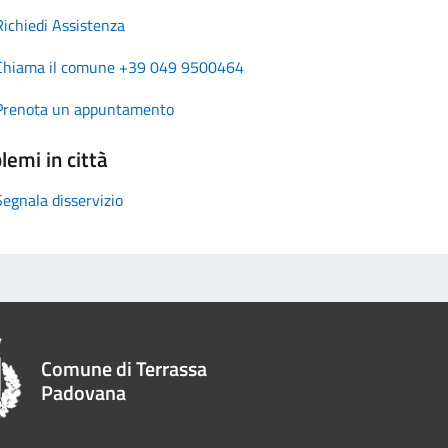
Richiedi Assistenza
Chiama il comune +39 049 9500464
Prenota un appuntamento
lemi in città
Segnala disservizio
Comune di Terrassa
Padovana