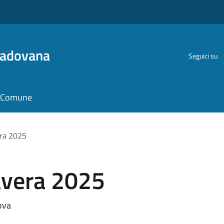
Padovana
Seguici su
il Comune
era 2025
avera 2025
ova