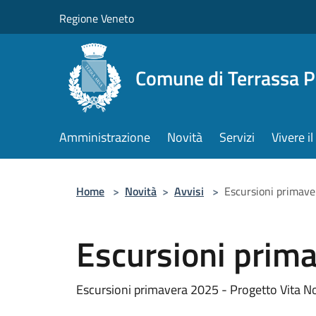
Salta al contenuto principale
Regione Veneto
Comune di Terrassa 
Amministrazione
Novità
Servizi
Vivere 
Home
>
Novità
>
Avvisi
>
Escursioni primav
Escursioni prim
Escursioni primavera 2025 - Progetto Vita N