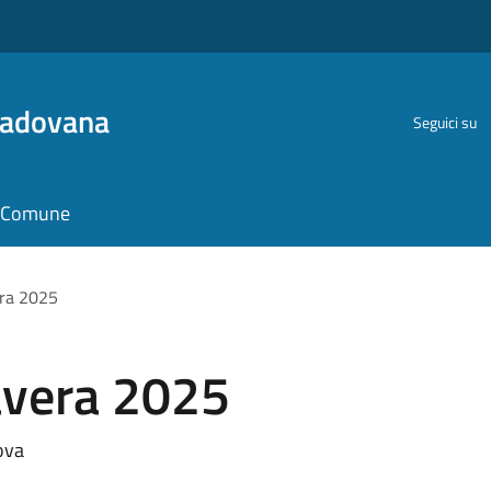
Padovana
Seguici su
il Comune
era 2025
avera 2025
ova