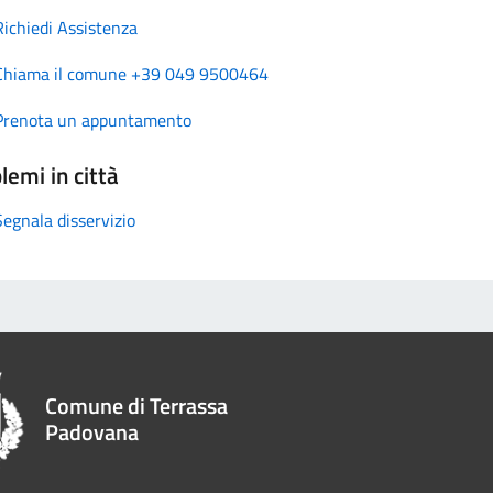
Richiedi Assistenza
Chiama il comune +39 049 9500464
Prenota un appuntamento
lemi in città
Segnala disservizio
Comune di Terrassa
Padovana