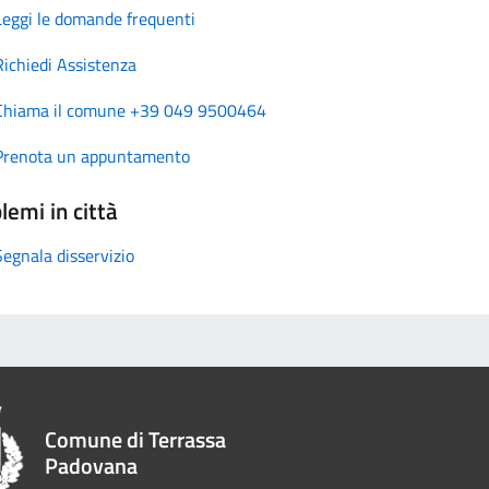
Leggi le domande frequenti
Richiedi Assistenza
Chiama il comune +39 049 9500464
Prenota un appuntamento
lemi in città
Segnala disservizio
Comune di Terrassa
Padovana