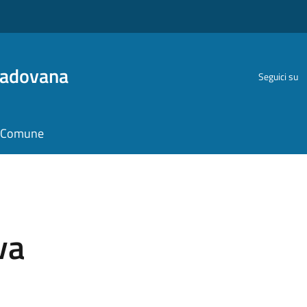
Padovana
Seguici su
il Comune
va