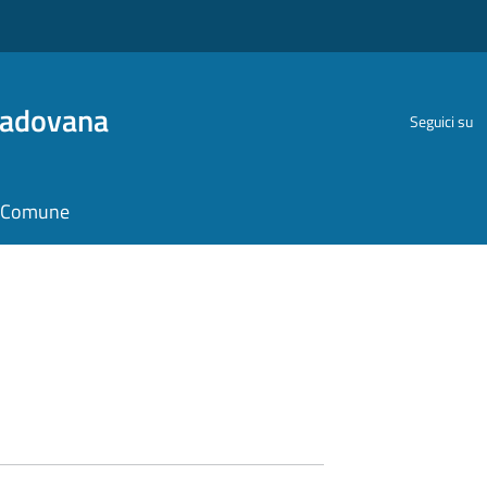
Padovana
Seguici su
il Comune