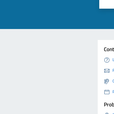
Cont
Prob